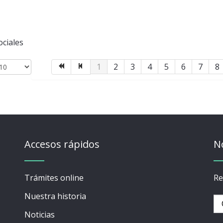
ociales
1
2
3
4
5
6
7
8
Accesos rápidos
N
Trámites online
Re
Nuestra historia
Noticias