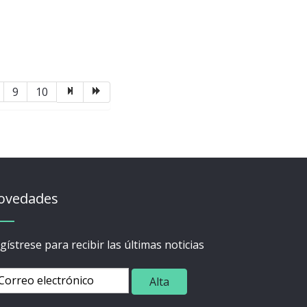
9
10
ovedades
gístrese para recibir las últimas noticias