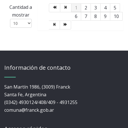
Lista de límites de paginación
Cantidad a
1
2
3
4
5
mostrar
6
7
8
9
10
Información de contacto
San Martín 1986, (3009) Franck
Santa Fe, Argentina
(0342) 4930124/408/409 - 4931255
comuna@franck.gob.ar