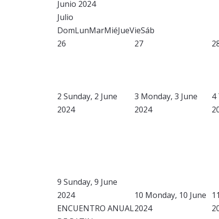
Junio 2024
Julio
Dom
Lun
Mar
Mié
Jue
Vie
Sáb
26
27
2
2
Sunday, 2 June
3
Monday, 3 June
4
2024
2024
2
9
Sunday, 9 June
2024
10
Monday, 10 June
1
ENCUENTRO ANUAL
2024
2