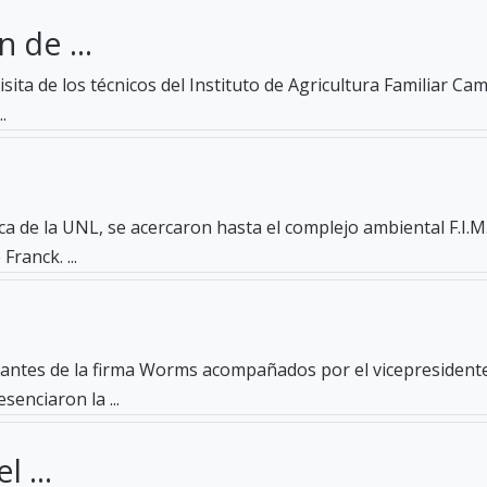
 de ...
ita de los técnicos del Instituto de Agricultura Familiar Camp
.
a de la UNL, se acercaron hasta el complejo ambiental F.I.M.
ranck. ...
ntantes de la firma Worms acompañados por el vicepresident
enciaron la ...
 ...