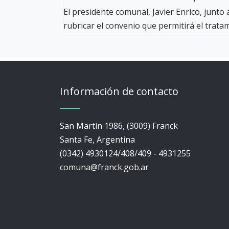
El presidente comunal, Javier Enrico, junto
rubricar el convenio que permitirá el tratami
Información de contacto
San Martín 1986, (3009) Franck
Santa Fe, Argentina
(0342) 4930124/408/409 - 4931255
comuna@franck.gob.ar