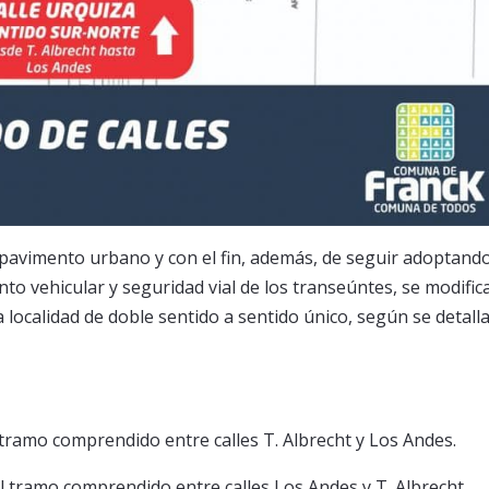
 pavimento urbano y con el fin, además, de seguir adoptand
 vehicular y seguridad vial de los transeúntes, se modific
a localidad de doble sentido a sentido único, según se detalla
 tramo comprendido entre calles T. Albrecht y Los Andes.
el tramo comprendido entre calles Los Andes y T. Albrecht.