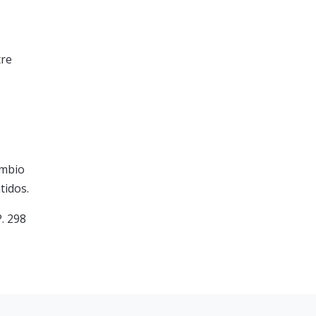
tre
ambio
tidos.
. 298