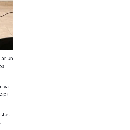
lar un
os
e ya
ajar
estas
s