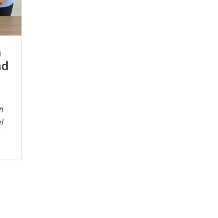
n
ad
n
l