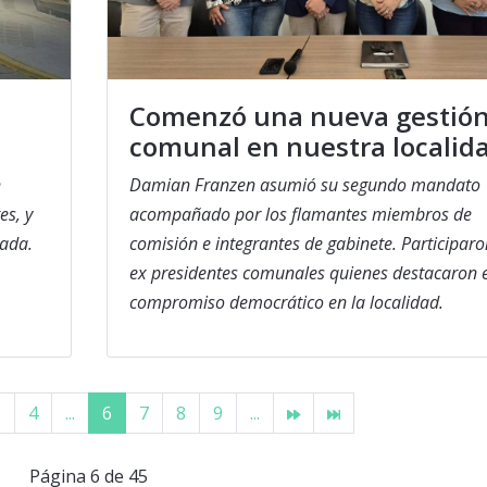
Comenzó una nueva gestió
comunal en nuestra localid
n
Damian Franzen asumió su segundo mandato
es, y
acompañado por los flamantes miembros de
zada.
comisión e integrantes de gabinete. Participaro
ex presidentes comunales quienes destacaron e
compromiso democrático en la localidad.
3
4
...
6
7
8
9
...
Página 6 de 45